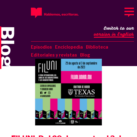
Switch to our
version in English
Episodios
Enciclopedia
Biblioteca
Editoriales y revistas
Blog