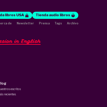
da libros USA
Tienda audio libros
erca de
Newsletter
Prensa
Tags
Archivo
rsion in English
log
uestros escritos
ás recientes.