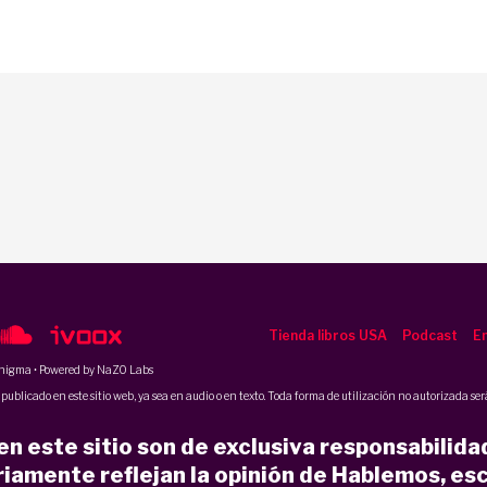
Tienda libros USA
Podcast
En
nigma
• Powered by NaZO Labs
ublicado en este sitio web, ya sea en audio o en texto. Toda forma de utilización no autorizada será
n este sitio son de exclusiva responsabilida
iamente reflejan la opinión de Hablemos, esc