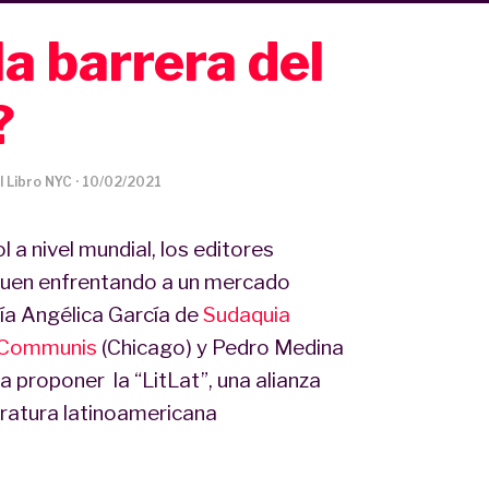
a barrera del
?
l Libro NYC
·
10/02/2021
l a nivel mundial, los editores
guen enfrentando a un mercado
ía Angélica García de
Sudaquia
 Communis
(Chicago) y Pedro Medina
a proponer la “LitLat”, una alianza
teratura latinoamericana