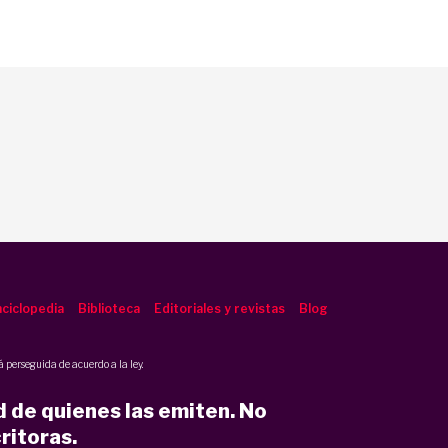
ciclopedia
Biblioteca
Editoriales y revistas
Blog
 perseguida de acuerdo a la ley.
d de quienes las emiten. No
ritoras.