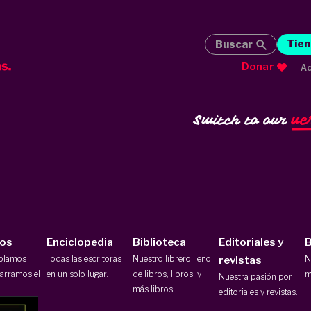
Tien
Buscar
Donar
Ac
ve
Switch to our
ios
Enciclopedia
Biblioteca
Editoriales y
B
ablamos
Todas las escritoras
Nuestro librero lleno
N
revistas
arramos el
en un solo lugar.
de libros, libros, y
m
Nuestra pasión por
.
más libros.
editoriales y revistas.