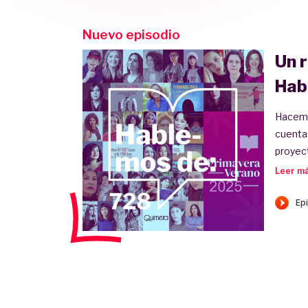
Nuevo episodio
Un 
Hab
Hacemo
cuentas
proyect
Leer má