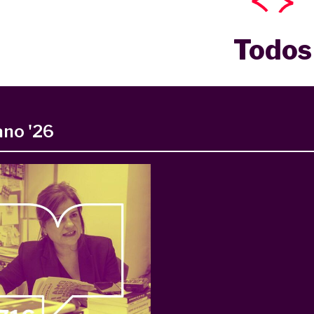
Todos
ano '26