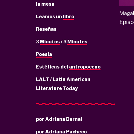
la mesa
Magal
Leamos un
libro
Epis
Reseñas
3
Minutos
/ 3
Minutes
Poesía
Estéticas del
antropoceno
LALT / Latin American
Literature Today
por Adriana Bernal
por Adriana Pacheco