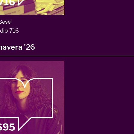
 Sesé
dio 716
mavera '26