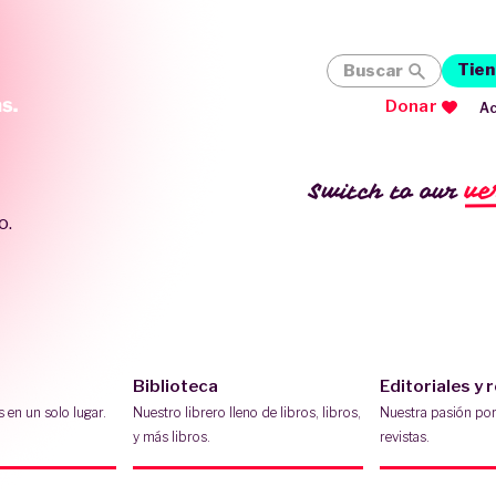
Tien
Buscar
Donar
Ac
ve
Switch to our
o.
Biblioteca
Editoriales y 
s en un solo lugar.
Nuestro librero lleno de libros, libros,
Nuestra pasión por 
y más libros.
revistas.