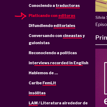
Conociendo a
traductoras
Platicando con
editoras
Silvia
Episo
Difundiendo
editoriales
Conversando con
cineastas
y
Pri
guionistas
Reconociendo a políticas
Interviews recorded in English
Hablemos de ...
Caribe
FemLit
Insólitas
LAM
/ Literatura alrededor de