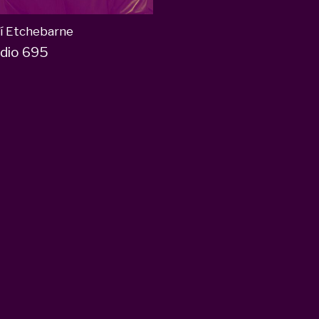
í Etchebarne
odio 695