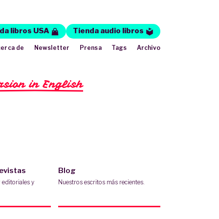
da libros USA
Tienda audio libros
erca de
Newsletter
Prensa
Tags
Archivo
rsion in English
revistas
Blog
editoriales y
Nuestros escritos más recientes.