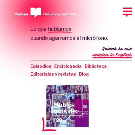
Lo que
hablamos
cuando agarramos el micrófono.
Switch to our
version in English
Episodios
Enciclopedia
Biblioteca
Editoriales y revistas
Blog