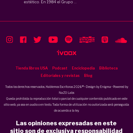
estético. En 1984 el Grupo ...
Tienda libros USA
Podcast
Enciclopedia
Biblioteca
Editoriales y revistas
Blog
Todos los derechos reservados, Hablemos Escritoras 2026 ® • Design by
Enigma
• Powered by
NaZO Labs
Queda prohibida la reproducción total o parcial de cualquier contenido publicado en este
sitio web, ya sea en audio o en texto. Toda forma de utilización no autorizada será perseguida
de acuerdo a la ley.
Las opiniones expresadas en este
sitio son de exclusiva responsabilidad