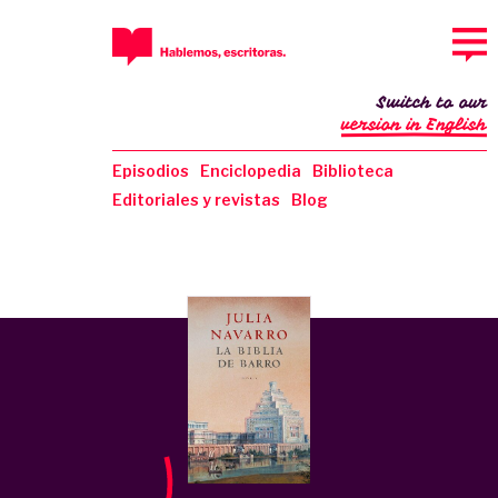
Switch to our
version in English
Episodios
Enciclopedia
Biblioteca
Editoriales y revistas
Blog