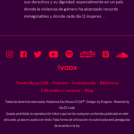
sus derechos y su dignidad, especialmente en un país
donde la violencia de género ha alcanzado records
inimaginables y donde cada día 11 mujeres, ...
Tienda libros USA
Podcast
Enciclopedia
Biblioteca
Editoriales y revistas
Blog
Todos los derechos reservados, Hablemos Escritoras 2026 ® • Design by
Enigma
• Powered by
NaZO Labs
Queda prohibida la reproducción total o parcial de cualquier contenido publicado en este
sitio web, ya sea en audio o en texto. Toda forma de utilización no autorizada será perseguida
de acuerdo a la ley.