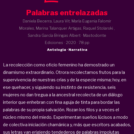
Palabras entrelazadas
Daniela Becerra, Laura Vit, María Eugenia Falomir
Morales, Marina Talanquer Artigas, Raquel Stolarski ,
Sandra García Bringas Albert · Mastodonte
Ediciones ·
2020
· 78 pp
Antología · Narrativa
La recolección como oficio femenino ha demostrado un
dinamismo extraordinario. Otrora recolectamos frutos para la
supervivencia de nuestras crías y de la especie misma; hoy, en
ese quehacer, y siguiendo su instinto de resistencia, seis
mujeres no dan tregua a la ancestral recolecta de un diálogo
interior que enhebran con fina aguja de tinta para bordar las
palabras de su propia salvación. Rozan los filos y a veces el
núcleo mismo del miedo. Experimentan sueños lúcisos a modo
de colectiva iniciación chamánica y, más que escritors acabados,
sus letras van erigiendo tendederos de palabras impolutas