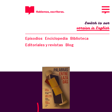
Switch to our
version in English
Episodios
Enciclopedia
Biblioteca
Editoriales y revistas
Blog