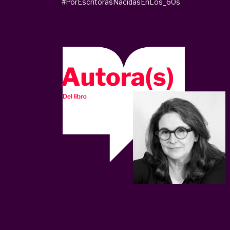
#PorEscritorasNacidasEnLos_60s