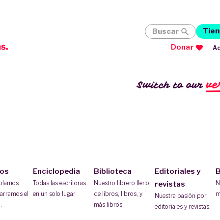
Tien
Buscar
Donar
Ac
ve
Switch to our
ios
Enciclopedia
Biblioteca
Editoriales y
B
ablamos
Todas las escritoras
Nuestro librero lleno
N
revistas
arramos el
en un solo lugar.
de libros, libros, y
m
Nuestra pasión por
.
más libros.
editoriales y revistas.