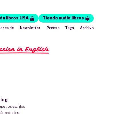
da libros USA
Tienda audio libros
erca de
Newsletter
Prensa
Tags
Archivo
rsion in English
log
uestros escritos
ás recientes.