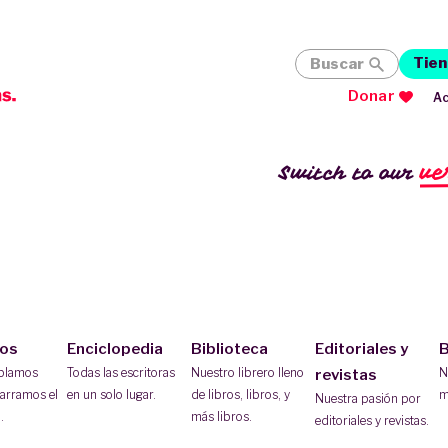
Tien
Buscar
Donar
Ac
ve
Switch to our
ios
Enciclopedia
Biblioteca
Editoriales y
B
ablamos
Todas las escritoras
Nuestro librero lleno
N
revistas
arramos el
en un solo lugar.
de libros, libros, y
m
Nuestra pasión por
.
más libros.
editoriales y revistas.