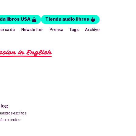
da libros USA
Tienda audio libros
erca de
Newsletter
Prensa
Tags
Archivo
rsion in English
log
uestros escritos
ás recientes.