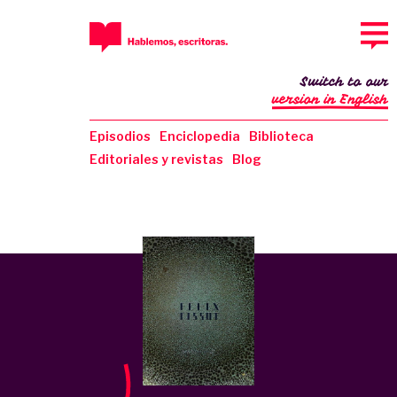
Switch to our
version in English
Episodios
Enciclopedia
Biblioteca
Editoriales y revistas
Blog