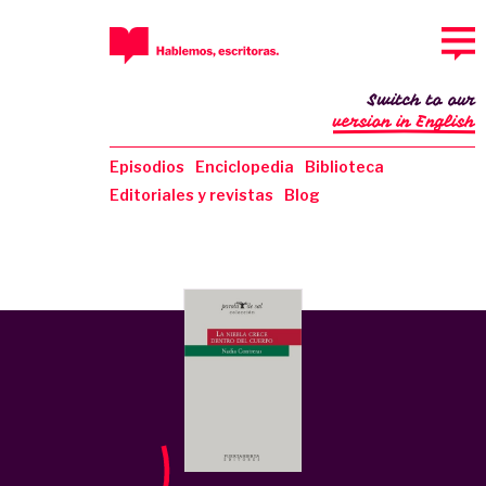
Switch to our
version in English
Episodios
Enciclopedia
Biblioteca
Editoriales y revistas
Blog