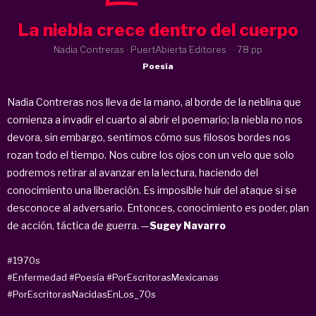
La niebla crece dentro del cuerpo
Nadia Contreras · PuertAbierta Editores ·
· 78 pp
Poesía
Nadia Contreras nos lleva de la mano, al borde de la neblina que
comienza a invadir el cuarto al abrir el poemario; la niebla no nos
devora, sin embargo, sentimos cómo sus filosos bordes nos
rozan todo el tiempo. Nos cubre los ojos con un velo que solo
podremos retirar al avanzar en la lectura, haciendo del
conocimiento una liberación. Es imposible huir del ataque si se
desconoce al adversario. Entonces, conocimiento es poder, plan
de acción, táctica de guerra. —
Sugey Navarro
#1970s
#Enfermedad
#Poesía
#PorEscritorasMexicanas
#PorEscritorasNacidasEnLos_70s