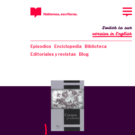
Switch to our
version in English
Episodios
Enciclopedia
Biblioteca
Editoriales y revistas
Blog