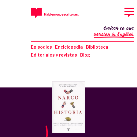
Switch to our
version in English
Episodios
Enciclopedia
Biblioteca
Editoriales y revistas
Blog