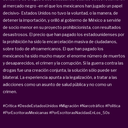
al mercado negro -en el que los mexicanos han jugado un papel
decisivo- Estados Unidos no tuvo la voluntad, o la manera, de
detener la importación, y orilló al gobierno de México a servirle
de socio menor en su proyecto prohibicionista, con resultados
desastrosos. El precio que han pagado los estadounidenses por
la prohibición ha sido la encarcelación masiva de ciudadanos,
sobre todo de afroamericanos. El que han pagado los
mexicanos ha sido mucho mayor: el enorme número de muertos
y desaparecidos, el crimen y la corrupción. Si la guerra contra las
drogas fue una creación conjunta, la solución sólo puede ser
bilateral. La experiencia apunta a la legalización, a tratar a las
adicciones como un asunto de salud pública y no como un
crimen.
#Crítica
#DesdeEstadosUnidos
#Migración
#Narcotráfico
#Política
#PorEscritorasMexicanas
#PorEscritorasNacidasEnLos_50s