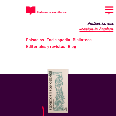
Switch to our
version in English
Episodios
Enciclopedia
Biblioteca
Editoriales y revistas
Blog