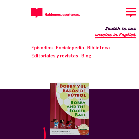
Switch to our
version in English
Episodios
Enciclopedia
Biblioteca
Editoriales y revistas
Blog