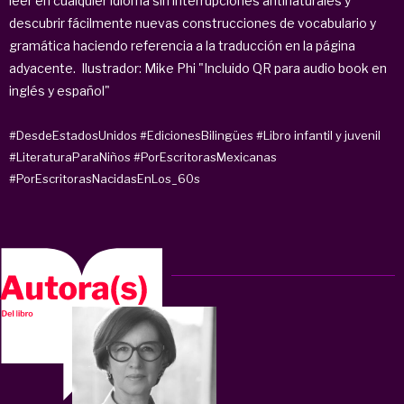
leer en cualquier idioma sin interrupciones antinaturales y
descubrir fácilmente nuevas construcciones de vocabulario y
gramática haciendo referencia a la traducción en la página
adyacente. Ilustrador: Mike Phi "Incluido QR para audio book en
inglés y español"
#DesdeEstadosUnidos
#EdicionesBilingües
#Libro infantil y juvenil
#LiteraturaParaNiños
#PorEscritorasMexicanas
#PorEscritorasNacidasEnLos_60s