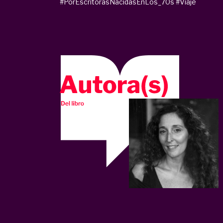
#PorEscritorasNacidasEnLos_70s
#Viaje