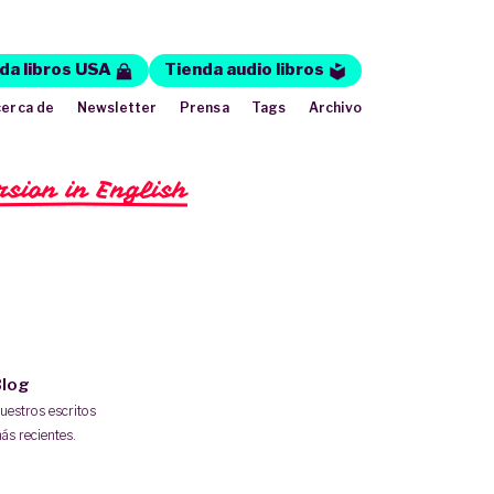
da libros USA
Tienda audio libros
erca de
Newsletter
Prensa
Tags
Archivo
rsion in English
log
uestros escritos
ás recientes.