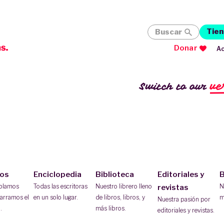
Tien
Buscar
Donar
Ac
ve
Switch to our
ios
Enciclopedia
Biblioteca
Editoriales y
B
ablamos
Todas las escritoras
Nuestro librero lleno
N
revistas
arramos el
en un solo lugar.
de libros, libros, y
m
Nuestra pasión por
.
más libros.
editoriales y revistas.