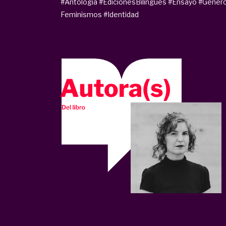
#Antología
#EdicionesBilingües
#Ensayo
#Géner
Feminismos
#Identidad