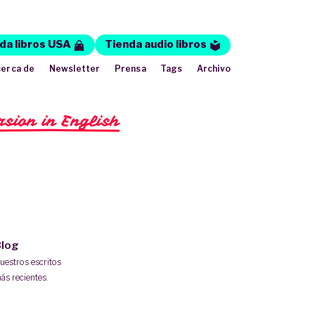
da libros USA
Tienda audio libros
erca de
Newsletter
Prensa
Tags
Archivo
rsion in English
log
uestros escritos
ás recientes.