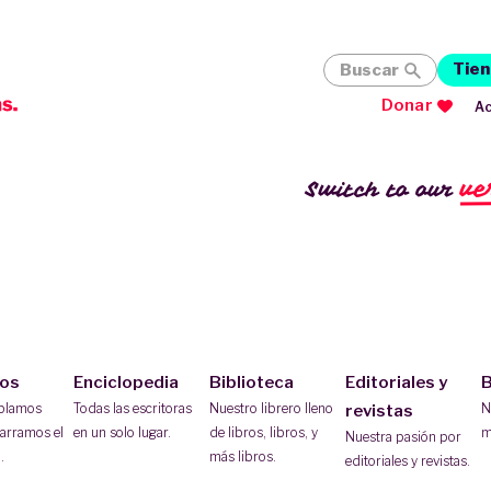
Tien
Buscar
Donar
Ac
ve
Switch to our
ios
Enciclopedia
Biblioteca
Editoriales y
B
ablamos
Todas las escritoras
Nuestro librero lleno
N
revistas
arramos el
en un solo lugar.
de libros, libros, y
m
Nuestra pasión por
.
más libros.
editoriales y revistas.