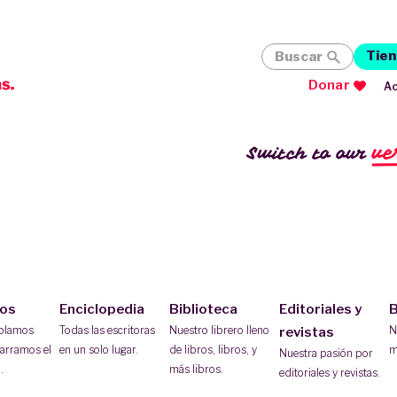
Tien
Buscar
Donar
Ac
ve
Switch to our
ios
Enciclopedia
Biblioteca
Editoriales y
B
ablamos
Todas las escritoras
Nuestro librero lleno
N
revistas
arramos el
en un solo lugar.
de libros, libros, y
m
Nuestra pasión por
.
más libros.
editoriales y revistas.