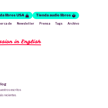
da libros USA
Tienda audio libros
erca de
Newsletter
Prensa
Tags
Archivo
rsion in English
log
uestros escritos
ás recientes.