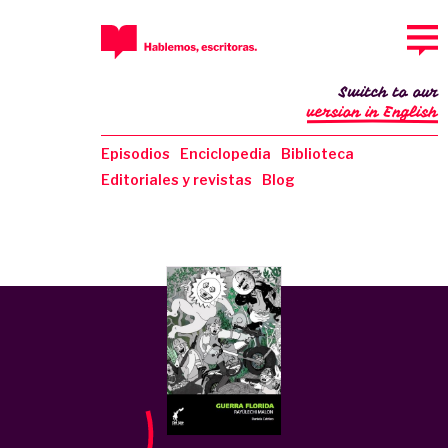
Switch to our
version in English
Episodios
Enciclopedia
Biblioteca
Editoriales y revistas
Blog