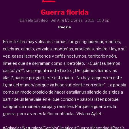
Guerra florida
Daniela Catrileo · Del Aire Ediciones ·
2019
· 100 pp
Poesía
En este libro hay volcanes, ramas, fuego, aguademar, montes,
culebras, canelo, zorzales, montañas, arboledas, hiedra. Hay, a su
vez, gases lacrimógenos y cafés nocturnos, territorio neón,
rímeles que se derraman como si petróleo. “¿Cuántas hemos
caído/ ya?”, se pregunta este texto. ¿De quiénes fuimos las
alas?, parece preguntarse esta ñaña. “No hay tanques en este
lugar del mundo/ porque ya hubo suficiente con callar”. La poesía
como un modo propicio de hacer estallar un silencio de siglos a
partir de un lenguaje en el que corazón y palabra laten porque
sangran de manera pareja, y resisten. Porque la guerra es la
guerra, pero a veces la flor confabula. -Viviana Ayilef-
#Animales/Naturaleza/CambioClimático
#Guerra
#Identidad
#Poesía