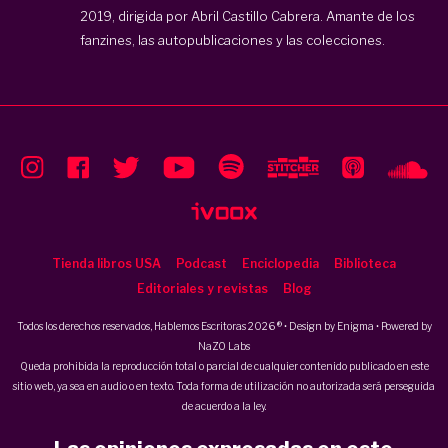
2019, dirigida por
Abril Castillo Cabrera.
Amante de los
fanzines, las autopublicaciones y las colecciones.
Tienda libros USA
Podcast
Enciclopedia
Biblioteca
Editoriales y revistas
Blog
Todos los derechos reservados, Hablemos Escritoras 2026 ® • Design by
Enigma
• Powered by
NaZO Labs
Queda prohibida la reproducción total o parcial de cualquier contenido publicado en este
sitio web, ya sea en audio o en texto. Toda forma de utilización no autorizada será perseguida
de acuerdo a la ley.