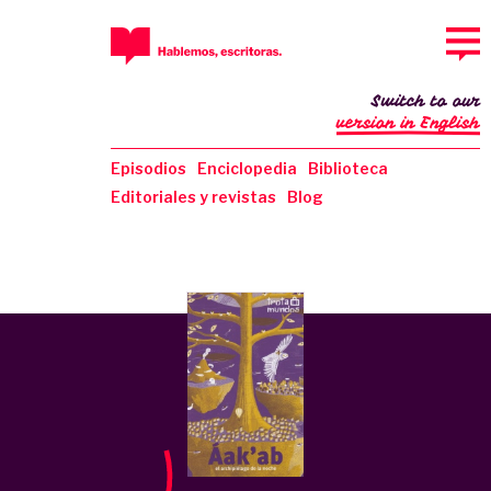
Switch to our
version in English
Episodios
Enciclopedia
Biblioteca
Editoriales y revistas
Blog