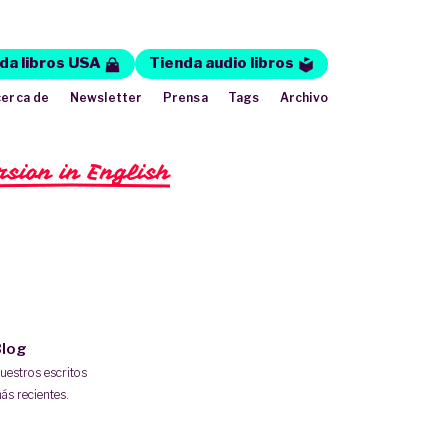
da libros USA
Tienda audio libros
erca de
Newsletter
Prensa
Tags
Archivo
rsion in English
log
uestros escritos
ás recientes.