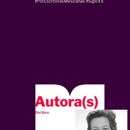
#PorEscritorasMexicanas
#SigloXX