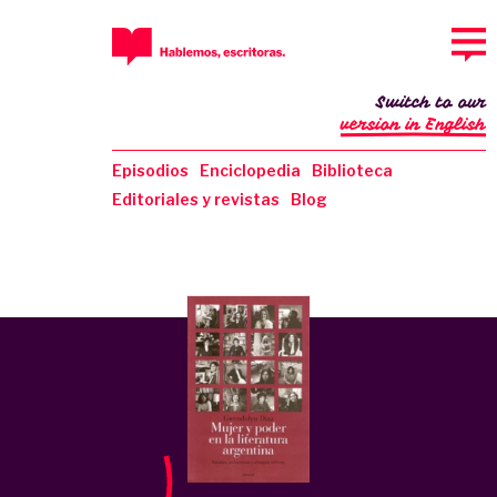
Switch to our
version in English
Episodios
Enciclopedia
Biblioteca
Editoriales y revistas
Blog