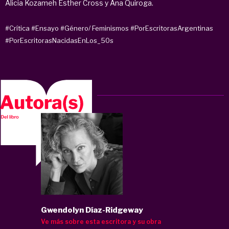
Alicia Kozameh Esther Cross y Ana Quiroga.
#Crítica
#Ensayo
#Género/ Feminismos
#PorEscritorasArgentinas
#PorEscritorasNacidasEnLos_50s
Gwendolyn Díaz-Ridgeway
Ve más sobre esta escritora y su obra