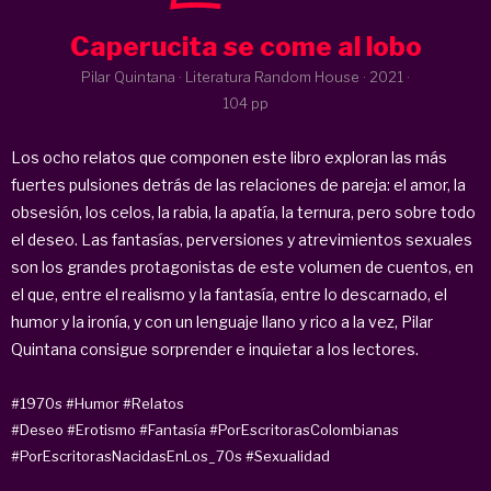
Caperucita se come al lobo
Pilar Quintana · Literatura Random House ·
2021
·
104 pp
Los ocho relatos que componen este libro exploran las más
fuertes pulsiones detrás de las relaciones de pareja: el amor, la
obsesión, los celos, la rabia, la apatía, la ternura, pero sobre todo
el deseo. Las fantasías, perversiones y atrevimientos sexuales
son los grandes protagonistas de este volumen de cuentos, en
el que, entre el realismo y la fantasía, entre lo descarnado, el
humor y la ironía, y con un lenguaje llano y rico a la vez, Pilar
Quintana consigue sorprender e inquietar a los lectores.
#1970s
#Humor
#Relatos
#Deseo
#Erotismo
#Fantasía
#PorEscritorasColombianas
#PorEscritorasNacidasEnLos_70s
#Sexualidad