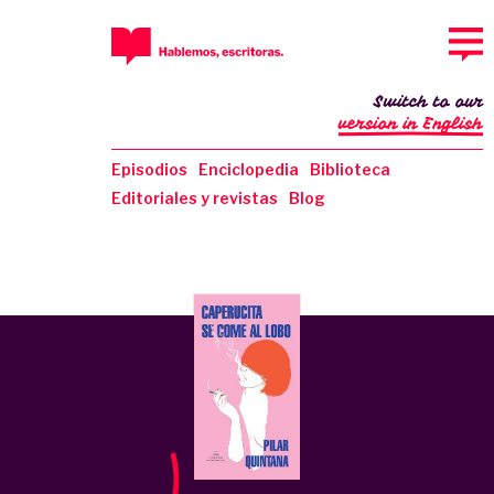
Switch to our
version in English
Episodios
Enciclopedia
Biblioteca
Editoriales y revistas
Blog