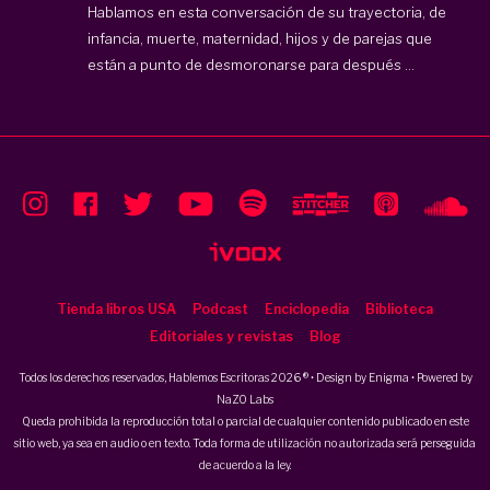
Hablamos en esta conversación de su trayectoria, de
infancia, muerte, maternidad, hijos y de parejas que
están a punto de desmoronarse para después ...
Tienda libros USA
Podcast
Enciclopedia
Biblioteca
Editoriales y revistas
Blog
Todos los derechos reservados, Hablemos Escritoras 2026 ® • Design by
Enigma
• Powered by
NaZO Labs
Queda prohibida la reproducción total o parcial de cualquier contenido publicado en este
sitio web, ya sea en audio o en texto. Toda forma de utilización no autorizada será perseguida
de acuerdo a la ley.