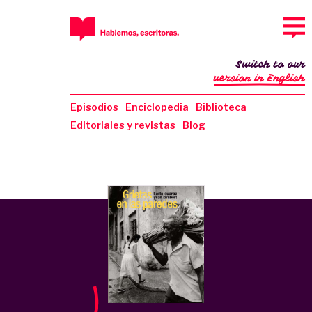
Switch to our
version in English
Episodios
Enciclopedia
Biblioteca
Editoriales y revistas
Blog