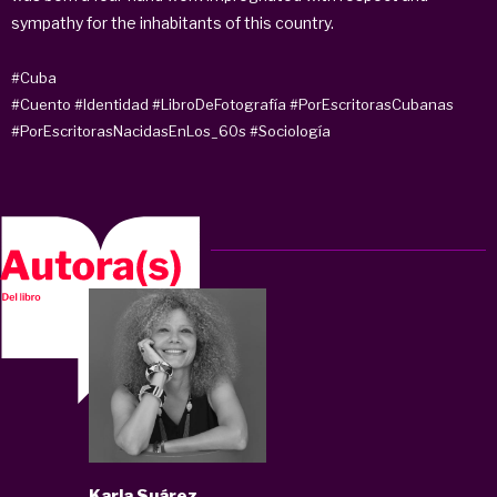
sympathy for the inhabitants of this country.
#Cuba
#Cuento
#Identidad
#LibroDeFotografía
#PorEscritorasCubanas
#PorEscritorasNacidasEnLos_60s
#Sociología
Karla Suárez