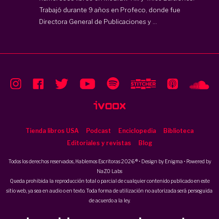
Trabajó durante 9 años en Profeco, donde fue
Directora General de Publicaciones y ...
Tienda libros USA
Podcast
Enciclopedia
Biblioteca
Editoriales y revistas
Blog
Todos los derechos reservados, Hablemos Escritoras 2026 ® • Design by
Enigma
• Powered by
NaZO Labs
Queda prohibida la reproducción total o parcial de cualquier contenido publicado en este
sitio web, ya sea en audio o en texto. Toda forma de utilización no autorizada será perseguida
de acuerdo a la ley.