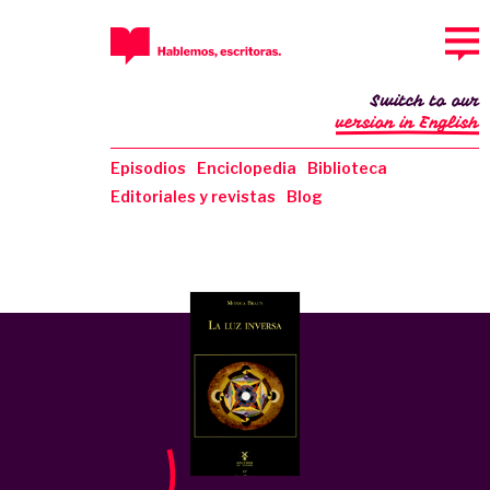
Switch to our
version in English
Episodios
Enciclopedia
Biblioteca
Editoriales y revistas
Blog