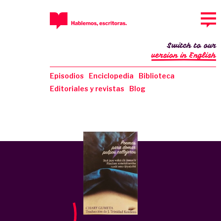
Switch to our
version in English
Episodios
Enciclopedia
Biblioteca
Editoriales y revistas
Blog