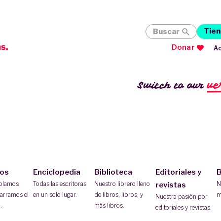
Tien
Buscar
Donar
Ac
ve
Switch to our
ios
Enciclopedia
Biblioteca
Editoriales y
B
ablamos
Todas las escritoras
Nuestro librero lleno
N
revistas
arramos el
en un solo lugar.
de libros, libros, y
m
Nuestra pasión por
.
más libros.
editoriales y revistas.