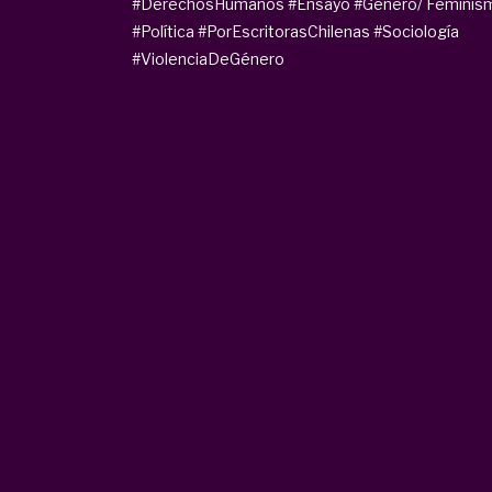
#DerechosHumanos
#Ensayo
#Género/ Feminis
#Política
#PorEscritorasChilenas
#Sociología
#ViolenciaDeGénero