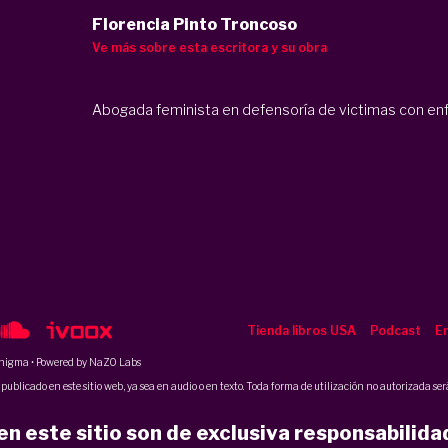
Florencia Pinto Troncoso
Ve más sobre esta escritora y su obra
Abogada feminista en defensoría de victimas con e
Tienda libros USA
Podcast
En
nigma
• Powered by NaZO Labs
ublicado en este sitio web, ya sea en audio o en texto. Toda forma de utilización no autorizada será
n este sitio son de exclusiva responsabilida