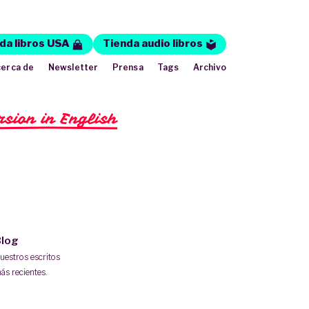
da libros USA
Tienda audio libros
erca de
Newsletter
Prensa
Tags
Archivo
rsion in English
log
uestros escritos
ás recientes.