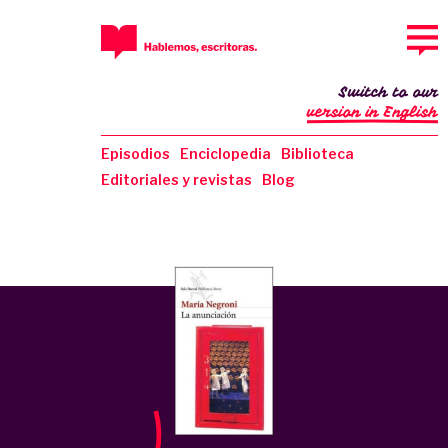
Switch to our
version in English
Episodios
Enciclopedia
Biblioteca
Editoriales y revistas
Blog