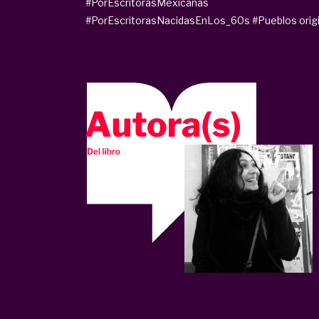
#PorEscritorasMexicanas
#PorEscritorasNacidasEnLos_60s
#Pueblos orig