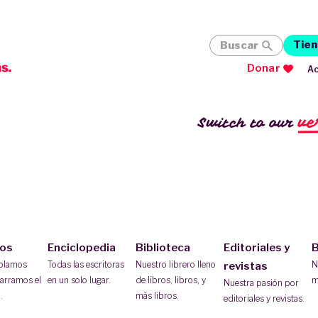
Tien
Buscar
Donar
Ac
ve
Switch to our
ios
Enciclopedia
Biblioteca
Editoriales y
B
ablamos
Todas las escritoras
Nuestro librero lleno
N
revistas
arramos el
en un solo lugar.
de libros, libros, y
m
Nuestra pasión por
.
más libros.
editoriales y revistas.