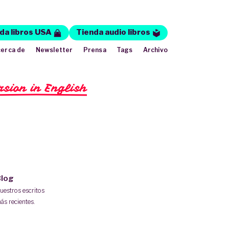
da libros USA
Tienda audio libros
erca de
Newsletter
Prensa
Tags
Archivo
rsion in English
log
uestros escritos
ás recientes.