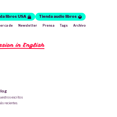
da libros USA
Tienda audio libros
erca de
Newsletter
Prensa
Tags
Archivo
rsion in English
log
uestros escritos
ás recientes.