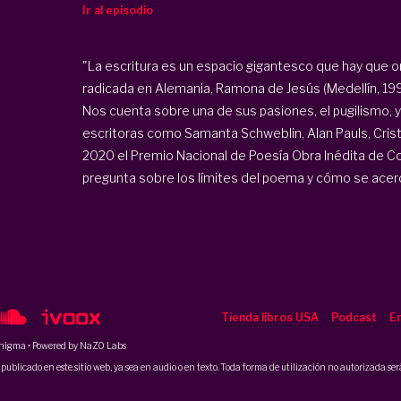
Ir al episodio
"La escritura es un espacio gigantesco que hay que or
radicada en Alemania, Ramona de Jesús (Medellín, 19
Nos cuenta sobre una de sus pasiones, el pugilismo, y el
escritoras como Samanta Schweblin, Alan Pauls, Cristi
2020 el Premio Nacional de Poesía Obra Inédita de Col
pregunta sobre los límites del poema y cómo se acerca 
Tienda libros USA
Podcast
En
nigma
• Powered by NaZO Labs
ublicado en este sitio web, ya sea en audio o en texto. Toda forma de utilización no autorizada será