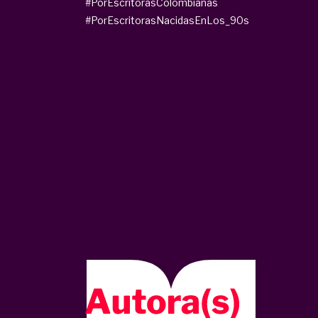
#PorEscritorasColombianas
#PorEscritorasNacidasEnLos_90s