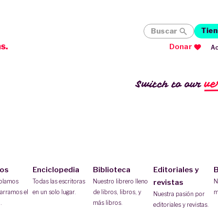
Tien
Buscar
Donar
Ac
ve
Switch to our
ios
Enciclopedia
Biblioteca
Editoriales y
B
ablamos
Todas las escritoras
Nuestro librero lleno
N
revistas
arramos el
en un solo lugar.
de libros, libros, y
m
Nuestra pasión por
.
más libros.
editoriales y revistas.