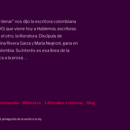
denar" nos dijo la escritora colombiana
90) que viene hoy a
Hablemos, escritoras.
 otro, la literatura. Discípula de
na Rivera Garza y María Negroni, gana en
ombia. Su interés es esa línea de la
a la prosa. ...
ciclopedia
Biblioteca
Editoriales y revistas
Blog
 perseguida de acuerdo a la ley.