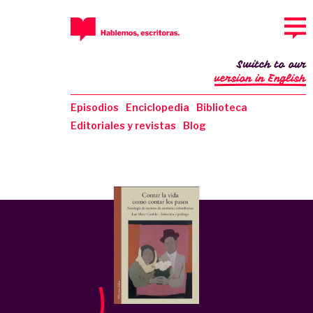
Switch to our
version in English
Episodios
Enciclopedia
Biblioteca
Editoriales y revistas
Blog