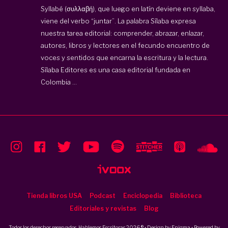
Syllabé (συλλαβή), que luego en latín deviene en syllaba,
viene del verbo “juntar”. La palabra Sílaba expresa
nuestra tarea editorial: comprender, abrazar, enlazar,
autores, libros y lectores en el fecundo encuentro de
voces y sentidos que encarna la escritura y la lectura.
Sílaba Editores es una casa editorial fundada en
Colombia ...
Tienda libros USA
Podcast
Enciclopedia
Biblioteca
Editoriales y revistas
Blog
Todos los derechos reservados, Hablemos Escritoras 2026 ® • Design by
Enigma
• Powered by