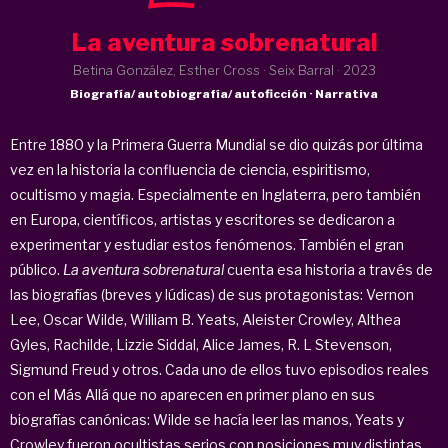
La aventura sobrenatural
Betina González, Esther Cross · Seix Barral ·
2023
Biografía/ autobiografía/ autoficción · Narrativa
Entre 1880 y la Primera Guerra Mundial se dio quizás por última
vez en la historia la confluencia de ciencia, espiritismo,
ocultismo y magia. Especialmente en Inglaterra, pero también
en Europa, científicos, artistas y escritores se dedicaron a
experimentar y estudiar estos fenómenos. También el gran
público.
La aventura sobrenatural
cuenta esa historia a través de
las biografías (breves y lúdicas) de sus protagonistas: Vernon
Lee, Oscar Wilde, William B. Yeats, Aleister Crowley, Althea
Gyles, Rachilde, Lizzie Siddal, Alice James, R. L Stevenson,
Sigmund Freud y otros. Cada uno de ellos tuvo episodios reales
con el Más Allá que no aparecen en primer plano en sus
biografías canónicas: Wilde se hacía leer las manos, Yeats y
Crowley fueron ocultistas serios con posiciones muy distintas