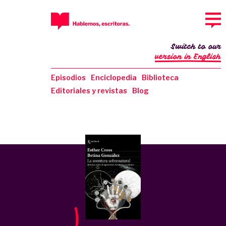
Switch to our
version in English
Episodios
Enciclopedia
Biblioteca
Editoriales y revistas
Blog