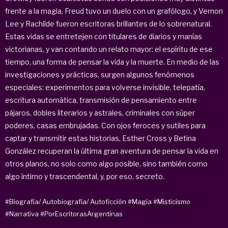
frente a la magia, Freud tuvo un duelo con un grafólogo, y Vernon
Lee y Rachilde fueron escritoras brillantes de lo sobrenatural.
Estas vidas se entretejen con titulares de diarios y manías
victorianas, y van contando un relato mayor: el espíritu de ese
tiempo, una forma de pensar la vida y la muerte. En medio de las
investigaciones y prácticas, surgen algunos fenómenos
especiales: experimentos para volverse invisible, telepatía,
escritura automática, transmisión de pensamiento entre
pájaros, dobles literarios y astrales, criminales con súper
poderes, casas embrujadas. Con ojos feroces y sutiles para
captar y transmitir estas historias, Esther Cross y Betina
González recuperan la última gran aventura de pensar la vida en
otros planos, no solo como algo posible, sino también como
algo íntimo y trascendental, y, por eso, secreto.
#Biografía/ Autobiografía/ Autoficción
#Magia
#Misticismo
#Narrativa
#PorEscritorasArgentinas