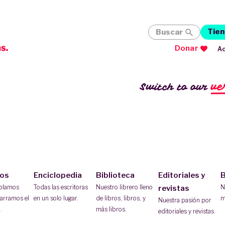
Tien
Buscar
Donar
Ac
ve
Switch to our
ios
Enciclopedia
Biblioteca
Editoriales y
B
ablamos
Todas las escritoras
Nuestro librero lleno
N
revistas
arramos el
en un solo lugar.
de libros, libros, y
m
Nuestra pasión por
.
más libros.
editoriales y revistas.