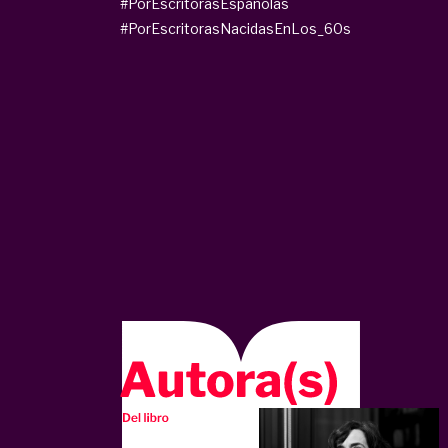
#PorEscritorasEspañolas
#PorEscritorasNacidasEnLos_60s