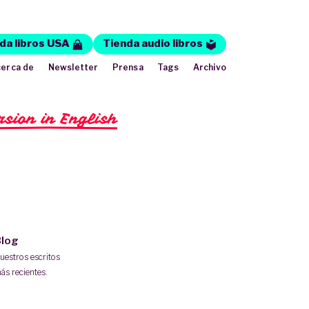
da libros USA
Tienda audio libros
erca de
Newsletter
Prensa
Tags
Archivo
rsion in English
log
uestros escritos
ás recientes.