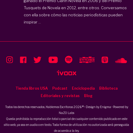
ganado el Premio Clarín Novela en 2006 y del Premio
Tusquets de Novela en 2012, entre otros. Conversamos
con ella sobre cómo las noticias periodísticas pueden
inspirar ...
Tienda libros USA
Podcast
Enciclopedia
Biblioteca
Editoriales y revistas
Blog
Todos los derechos reservados, Hablemos Escritoras 2026 ® • Design by
Enigma
• Powered by
NaZO Labs
Queda prohibida la reproducción total o parcial de cualquier contenido publicado en este
sitio web, ya sea en audio o en texto. Toda forma de utilización no autorizada será perseguida
de acuerdo a la ley.