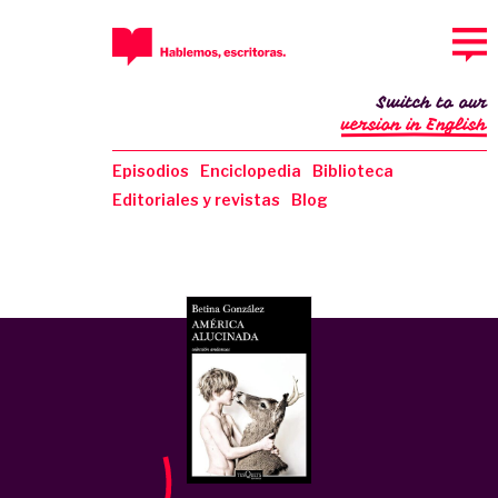
Switch to our
version in English
Episodios
Enciclopedia
Biblioteca
Editoriales y revistas
Blog