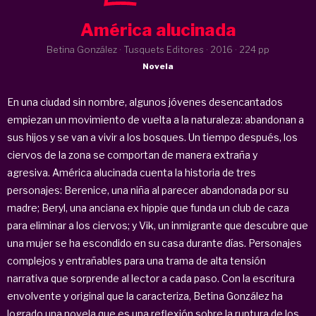
América alucinada
Betina González · Tusquets Editores ·
2016
· 224 pp
Novela
En una ciudad sin nombre, algunos jóvenes desencantados
empiezan un movimiento de vuelta a la naturaleza: abandonan a
sus hijos y se van a vivir a los bosques. Un tiempo después, los
ciervos de la zona se comportan de manera extraña y
agresiva.
América alucinada
cuenta la historia de tres
personajes: Berenice, una niña al parecer abandonada por su
madre; Beryl, una anciana ex
hippie
que funda un club de caza
para eliminar a los ciervos; y Vik, un inmigrante que descubre que
una mujer se ha escondido en su casa durante días. Personajes
complejos y entrañables para una trama de alta tensión
narrativa que sorprende al lector a cada paso. Con la escritura
envolvente y original que la caracteriza, Betina González ha
logrado una novela que es una reflexión sobre la ruptura de los