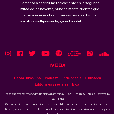
Comenzó a escribir metódicamente en la segunda
mitad de los noventa, principalmente cuentos que
fueron apareciendo en diversas revistas. Es una
escritora multipremiada, ganadora del ...
Tienda libros USA
Podcast
Enciclopedia
Biblioteca
Editoriales y revistas
Blog
Todos los derechos reservados, Hablemos Escritoras 2026 ® • Design by
Enigma
• Powered by
NaZO Labs
Queda prohibida la reproducción total o parcial de cualquier contenido publicado en este
sitio web, ya sea en audio o en texto. Toda forma de utilización no autorizada será perseguida