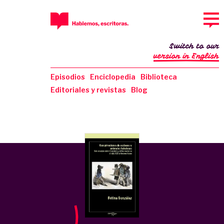
Switch to our
version in English
Episodios
Enciclopedia
Biblioteca
Editoriales y revistas
Blog