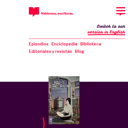
Switch to our
version in English
Episodios
Enciclopedia
Biblioteca
Editoriales y revistas
Blog