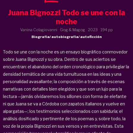
Juana Bignozzi Todo se une con la
noche
Vanina Colagiovanni · Gog & Magog ·
2023
· 194 pp
Biografía/ autobiografía/ autoficción
Todo se une con la noche es un ensayo biográfico conmovedor
sobre Juana Bignozzi y su obra. Dentro de sus aciertos se
encuentran: el abandono del orden cronológico para privilegiar la
densidad temática de una vida tumultuosa en las ideas y una
personalidad avasallante; la composición a través de escenas
narrativas con detalles bien elegidos y que son un lujo para la
lectura —jamás olvidaremos los sillones con forma de elefante
ni que Juana se va a Córdoba con zapatos italianos y vuelve en
alpargatas—; los testimonios seleccionados con sabiduría; el
análisis dosificado y pertinente de los poemas y, sobre todo, la
voz de la propia Bignozzi en sus versos y en entrevistas. Esta