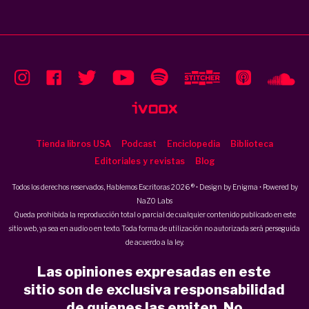
Tienda libros USA
Podcast
Enciclopedia
Biblioteca
Editoriales y revistas
Blog
Todos los derechos reservados, Hablemos Escritoras 2026 ® • Design by
Enigma
• Powered by
NaZO Labs
Queda prohibida la reproducción total o parcial de cualquier contenido publicado en este
sitio web, ya sea en audio o en texto. Toda forma de utilización no autorizada será perseguida
de acuerdo a la ley.
Las opiniones expresadas en este
sitio son de exclusiva responsabilidad
de quienes las emiten. No