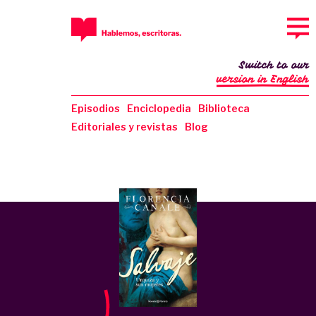
Switch to our
version in English
Episodios
Enciclopedia
Biblioteca
Editoriales y revistas
Blog