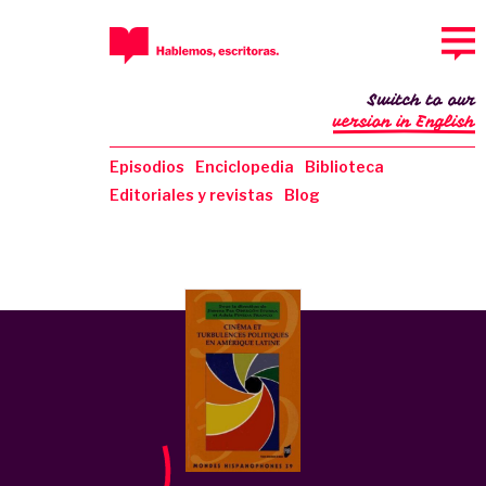
Switch to our
version in English
Episodios
Enciclopedia
Biblioteca
Editoriales y revistas
Blog