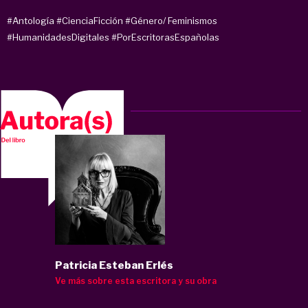
#Antología
#CienciaFicción
#Género/ Feminismos
#HumanidadesDigitales
#PorEscritorasEspañolas
Patricia Esteban Erlés
Ve más sobre esta escritora y su obra