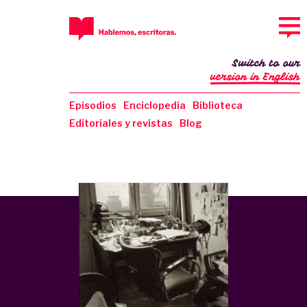
Switch to our
version in English
Episodios
Enciclopedia
Biblioteca
Editoriales y revistas
Blog