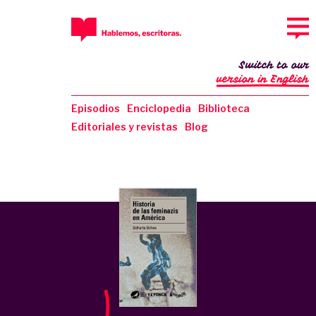
Switch to our
version in English
Episodios
Enciclopedia
Biblioteca
Editoriales y revistas
Blog