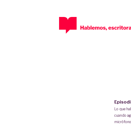
Episod
Lo que h
cuando ag
micrófono