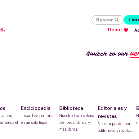
Tien
Buscar
Donar
Ac
ve
Switch to our
ios
Enciclopedia
Biblioteca
Editoriales y
B
ablamos
Todas las escritoras
Nuestro librero lleno
N
revistas
arramos el
en un solo lugar.
de libros, libros, y
m
Nuestra pasión por
.
más libros.
editoriales y revistas.