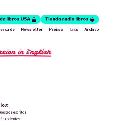
da libros USA
Tienda audio libros
erca de
Newsletter
Prensa
Tags
Archivo
rsion in English
log
uestros escritos
ás recientes.