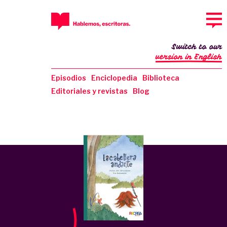
Switch to our
version in English
Episodios
Enciclopedia
Biblioteca
Editoriales y revistas
Blog