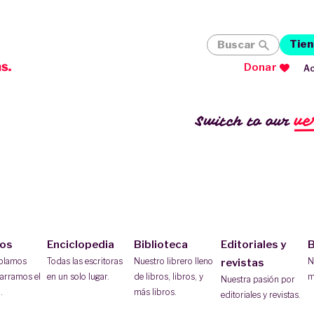
Tien
Buscar
Donar
Ac
ve
Switch to our
ios
Enciclopedia
Biblioteca
Editoriales y
B
ablamos
Todas las escritoras
Nuestro librero lleno
N
revistas
arramos el
en un solo lugar.
de libros, libros, y
m
Nuestra pasión por
.
más libros.
editoriales y revistas.