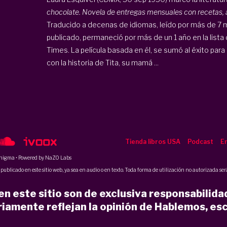
chocolate. Novela de entregas mensuales con recetas,
Traducido a decenas de idiomas, leído por más de 7 m
publicado, permaneció por más de un 1 año en la lista 
Times. La película basada en él, se sumó al éxito para
con la historia de Tita, su mamá ...
Tienda libros USA
Podcast
En
nigma
• Powered by NaZO Labs
ublicado en este sitio web, ya sea en audio o en texto. Toda forma de utilización no autorizada será
n este sitio son de exclusiva responsabilida
iamente reflejan la opinión de Hablemos, esc