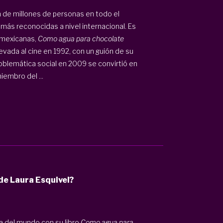
 de millones de personas en todo el
 más reconocidas a nivel internacional. Es
s mexicanas,
Como agua para chocolate
evada al cine en 1992, con un guión de su
roblemática social en 2009 se convirtió en
iembro del ...
 de Laura Esquivel?
ra del mundo con su libro
Como agua para