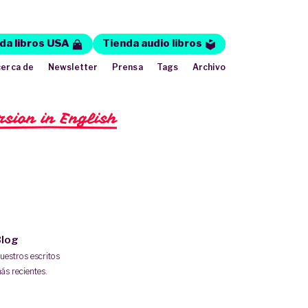
da libros USA
Tienda audio libros
erca de
Newsletter
Prensa
Tags
Archivo
rsion in English
log
uestros escritos
ás recientes.