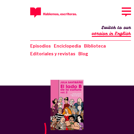
Switch to our
version in English
Episodios
Enciclopedia
Biblioteca
Editoriales y revistas
Blog