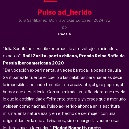
Pulso ad_herido
Julia Santibáñez · Bonilla Artigas Editores ·
2024
· 72
pp
Poesía
"Julia Santibáñez escribe poemas de alto voltaje, alucinados,
exactos".
Raúl Zurita, poeta chileno, Premio Reina Sofía de
Poesía Iberoamericana 2020
"De vocación experimental, a veces barroca, la poesía de Julia
Santibáñez le tuerce el cuello a las palabras para hacerlas decir
lo imposible, apelando también a lo arcaizante, al giro popular, al
humor que desarticula. Con una mirada amplificadora, que revela
lo que la cotidianidad difícilmente otorga, y versos que a menudo
golpean como hachas, Pulso ad-herido ahonda en la escritura
misma, en la naturaleza, y en el hecho de ser mujer, con una
originalidad en la que adivinamos, sin embargo, las numerosas
lecturas que la fecundan".
Piedad Bonnett, poeta