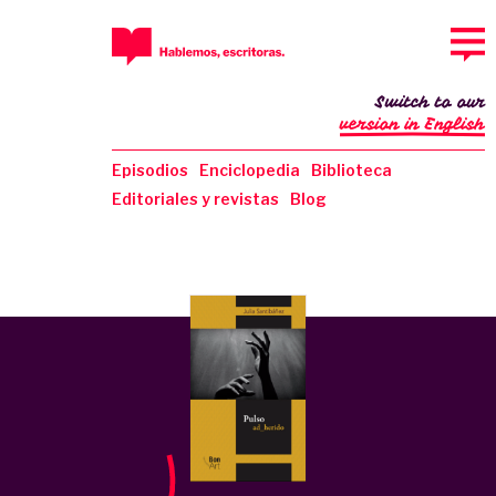
Switch to our
version in English
Episodios
Enciclopedia
Biblioteca
Editoriales y revistas
Blog