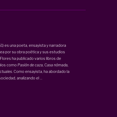
1) es una poeta, ensayista y narradora
ea por su obra poética y sus estudios
lores ha publicado varios libros de
ítulos como
Pasión de caza,
C
asa nómada,
ectuales
. Como ensayista, ha abordado la
ociedad, analizando el ...