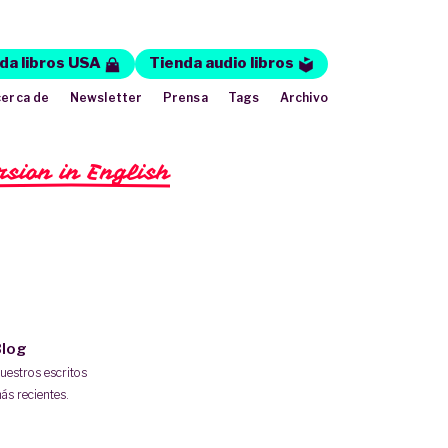
da libros USA
Tienda audio libros
erca de
Newsletter
Prensa
Tags
Archivo
rsion in English
log
uestros escritos
ás recientes.