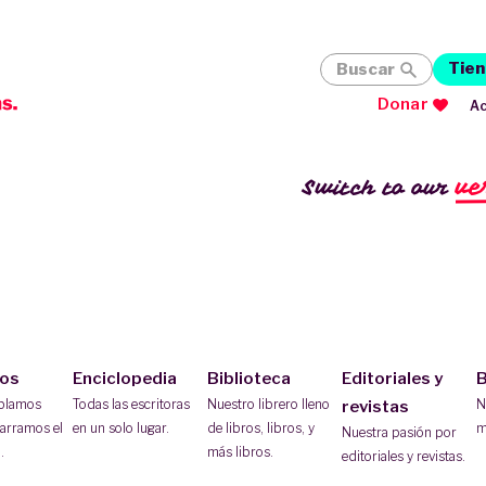
Tien
Buscar
Donar
Ac
ve
Switch to our
ios
Enciclopedia
Biblioteca
Editoriales y
B
ablamos
Todas las escritoras
Nuestro librero lleno
N
revistas
arramos el
en un solo lugar.
de libros, libros, y
m
Nuestra pasión por
.
más libros.
editoriales y revistas.