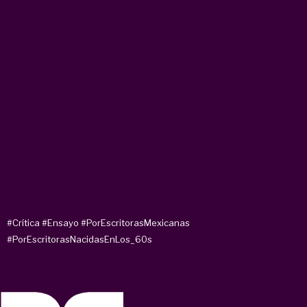
que sigan esparciendo su carga viral? Esas preguntas y las
dubitaciones críticas que provocan son el armazón que sostiene
este
Manual
, conformado por secciones que corresponden a las
“reglas básicas” necesarias para convertirse en un crítico
literario solvente. Escrito en un tono entre confesional e irónico,
el
Manual
propone una crítica de la ensayística actual,
contaminada por los dictados de la academia, que ha confundido
la práctica del ensayo con la práctica judicial y donde lo que
importa no es la literatura, sino el levantamiento de cargos
morales. Todo ello bajo el aura de la mercantilización de la
literatura y de la “necesidad de figurar” que nos imponen la
nueva cotidianidad y el mundo digital.
#Crítica
#Ensayo
#PorEscritorasMexicanas
#PorEscritorasNacidasEnLos_60s