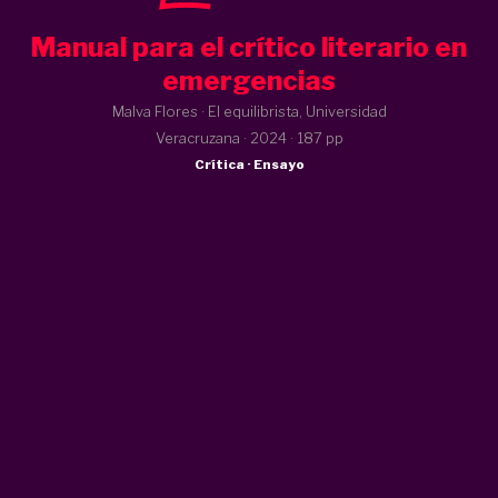
Manual para el crítico literario en
emergencias
Malva Flores · El equilibrista, Universidad
Veracruzana ·
2024
· 187 pp
Crítica · Ensayo
Una mudanza intempestiva obliga a Malva Flores a elegir un
número de libros inferior al que posee. Al tiempo de preparar a
toda prisa la mudanza, toma la decisión de desechar los
volúmenes que no puede conservar o de salvar los que
considera vitales. Una mudanza implica una autocrítica profunda;
una mudanza de libros, mucho más, pues implica advertir el
tiempo que se perdió o las desviaciones literarias que la autora
abrazó. El descarte de los libros supone un dilema crítico que se
torna autobiográfico, pero también moral: ¿qué hacer con los
libros bárbaros o perniciosos? ¿Debe uno regalarlos y permitir