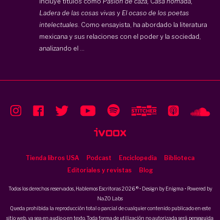
incluye títulos como
Pasión de caza,
C
asa nómada,
Ladera de las cosas vivas
y
El ocaso de los poetas
intelectuales
. Como ensayista, ha abordado la literatura
mexicana y sus relaciones con el poder y la sociedad,
analizando el ...
Tienda libros USA
Podcast
Enciclopedia
Biblioteca
Editoriales y revistas
Blog
Todos los derechos reservados, Hablemos Escritoras 2026 ® • Design by
Enigma
• Powered by
NaZO Labs
Queda prohibida la reproducción total o parcial de cualquier contenido publicado en este
sitio web, ya sea en audio o en texto. Toda forma de utilización no autorizada será perseguida