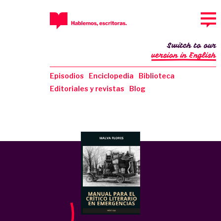
Switch to our
version in English
Episodios
Enciclopedia
Biblioteca
Editoriales y revistas
Blog