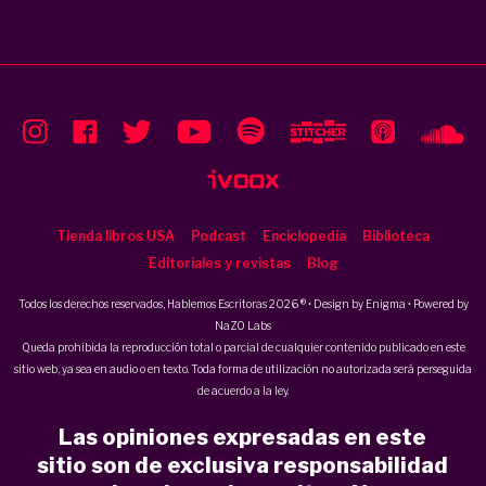
Tienda libros USA
Podcast
Enciclopedia
Biblioteca
Editoriales y revistas
Blog
Todos los derechos reservados, Hablemos Escritoras 2026 ® • Design by
Enigma
• Powered by
NaZO Labs
Queda prohibida la reproducción total o parcial de cualquier contenido publicado en este
sitio web, ya sea en audio o en texto. Toda forma de utilización no autorizada será perseguida
de acuerdo a la ley.
Las opiniones expresadas en este
sitio son de exclusiva responsabilidad