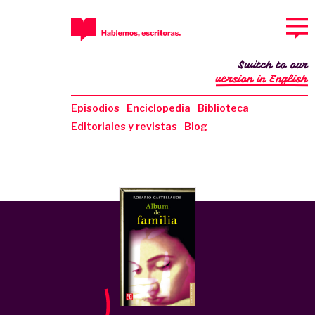
Switch to our
version in English
Episodios
Enciclopedia
Biblioteca
Editoriales y revistas
Blog