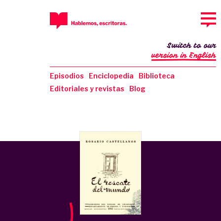
Switch to our
version in English
Episodios
Enciclopedia
Biblioteca
Editoriales y revistas
Blog