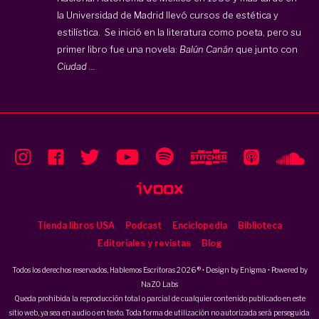
la Universidad de Madrid llevó cursos de estética y
estilística.
Se inició en la literatura como poeta, pero su
primer libro fue una novela:
Balún Canán
que junto con
Ciudad ...
Tienda libros USA
Podcast
Enciclopedia
Biblioteca
Editoriales y revistas
Blog
Todos los derechos reservados, Hablemos Escritoras 2026 ® • Design by
Enigma
• Powered by
NaZO Labs
Queda prohibida la reproducción total o parcial de cualquier contenido publicado en este
sitio web, ya sea en audio o en texto. Toda forma de utilización no autorizada será perseguida