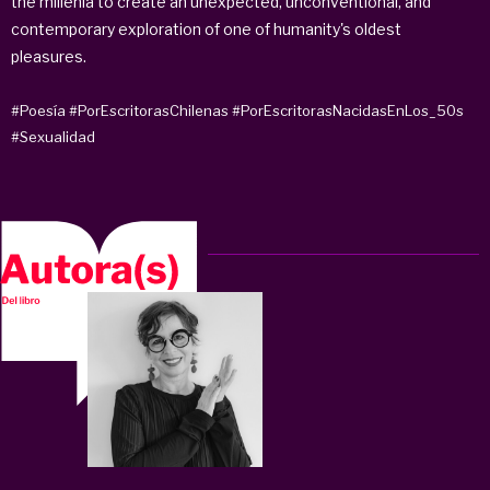
the millenia to create an unexpected, unconventional, and
contemporary exploration of one of humanity's oldest
pleasures.
#Poesía
#PorEscritorasChilenas
#PorEscritorasNacidasEnLos_50s
#Sexualidad