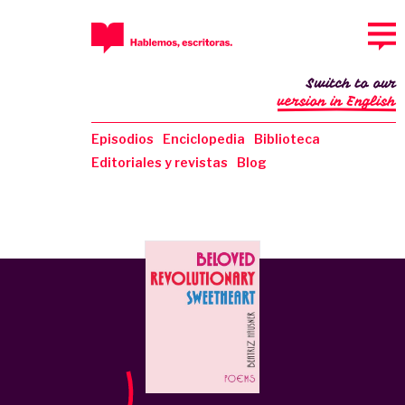
Switch to our
version in English
Episodios
Enciclopedia
Biblioteca
Editoriales y revistas
Blog