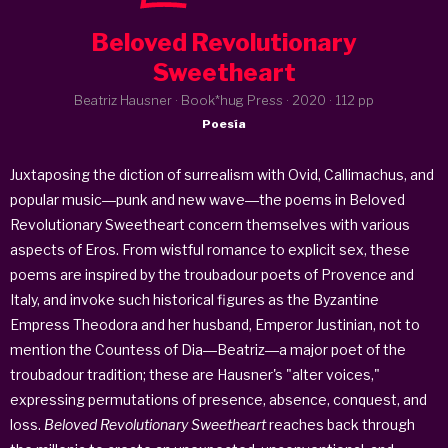
Beloved Revolutionary
Sweetheart
Beatriz Hausner · Book*hug Press ·
2020
· 112 pp
Poesía
Juxtaposing the diction of surrealism with Ovid, Callimachus, and
popular music―punk and new wave―the poems in
Beloved
Revolutionary Sweetheart
concern themselves with various
aspects of Eros. From wistful romance to explicit sex, these
poems are inspired by the troubadour poets of Provence and
Italy, and invoke such historical figures as the Byzantine
Empress Theodora and her husband, Emperor Justinian, not to
mention the Countess of Dia―Beatriz―a major poet of the
troubadour tradition; these are Hausner's "alter voices,"
expressing permutations of presence, absence, conquest, and
loss.
Beloved Revolutionary Sweetheart
reaches back through